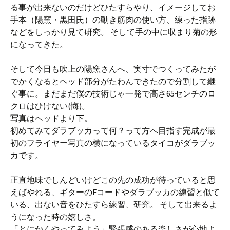
る事が出来ないのだけどひたすらやり、イメージしてお
手本（陽窯・黒田氏）の動き筋肉の使い方、練った指跡
などをしっかり見て研究。 そして手の中に収まり菊の形
になってきた。
そして今日も吹上の陽窯さんへ、実寸でつくってみたが
でかくなるとヘッド部分がたわんできたので分割して継
ぐ事に。まだまだ僕の技術じゃ一発で高さ65センチのロ
クロはひけない(悔)。
写真はヘッドより下。
初めてみてダラブッカって何？って方へ目指す完成が最
初のフライヤー写真の横になっているタイコがダラブッ
カです。
正直地味でしんどいけどこの先の成功が待っていると思
えばやれる、ギターのFコードやダラブッカの練習と似て
いる、出ない音をひたすら練習、研究。 そして出来るよ
うになった時の嬉しさ。
「とにかくやってみよう」緊張感のある楽しさが心地よ