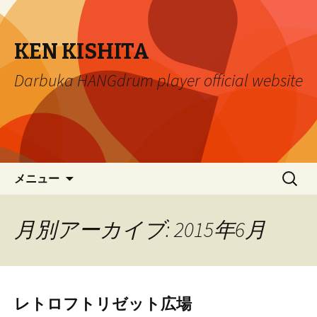
KEN KISHITA
Darbuka HANGdrum player official website
コ
検
メニュー
ン
索:
テ
ン
月別アーカイブ: 2015年6月
ツ
へ
移
動
レトロフトリゼット広場