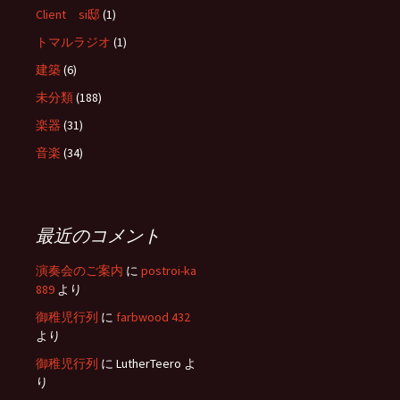
Client si邸
(1)
トマルラジオ
(1)
建築
(6)
未分類
(188)
楽器
(31)
音楽
(34)
最近のコメント
演奏会のご案内
に
postroi-ka
889
より
御稚児行列
に
farbwood 432
より
御稚児行列
に
LutherTeero
よ
り