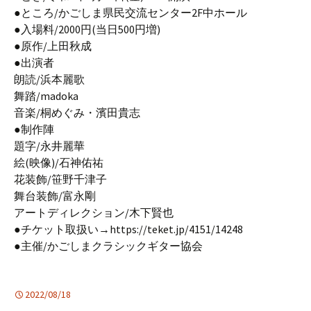
●ところ/かごしま県民交流センター2F中ホール
●入場料/2000円(当日500円増)
●原作/上田秋成
●出演者
朗読/浜本麗歌
舞踏/madoka
音楽/桐めぐみ・濱田貴志
●制作陣
題字/永井麗華
絵(映像)/石神佑祐
花装飾/笹野千津子
舞台装飾/富永剛
アートディレクション/木下賢也
●チケット取扱い→https://teket.jp/4151/14248
●主催/かごしまクラシックギター協会
2022/08/18