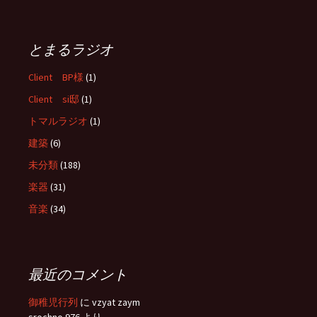
とまるラジオ
Client BP様
(1)
Client si邸
(1)
トマルラジオ
(1)
建築
(6)
未分類
(188)
楽器
(31)
音楽
(34)
最近のコメント
御稚児行列
に
vzyat zaym