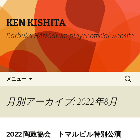
KEN KISHITA
Darbuka HANGdrum player official website
コ
検
メニュー
ン
索:
テ
ン
月別アーカイブ: 2022年8月
ツ
へ
移
動
2022 陶鼓協会 トマルビル特別公演