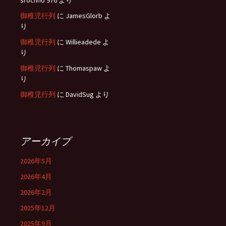
srochno 976
より
御稚児行列
に
JamesGlorb
よ
り
御稚児行列
に
Willieadede
よ
り
御稚児行列
に
Thomaspaw
よ
り
御稚児行列
に
DavidSug
より
アーカイブ
2026年5月
2026年4月
2026年2月
2025年12月
2025年9月