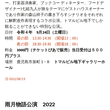
ー、打楽器演奏家、ブックコー ディネーター、フードデ
ザイナー)七組九人が旅をテーマにゲストハウスオーナー
であり作家の森山祥子の書き下ろすシナリオをそれぞれ
に解釈改作表現するコラボ公演。トマルビル地下でしか
観ることができない特別な公演,。
日付
令和４年 9月24日（土曜日）
時間
昼の部 13:30-14:30 （開場13；00）
夜の部 18:30-19:30 （開場18：00）
料金
3000円（チケットぴあで販売）当日受付は５００
円プラス
場所 鹿児島市泉町１−８
トマルビル地下ギャラリーホ
ール
2022/08/19
雨月物語公演 2022