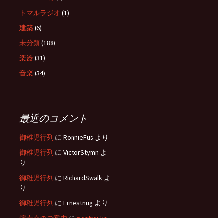
トマルラジオ
(1)
建築
(6)
未分類
(188)
楽器
(31)
音楽
(34)
最近のコメント
御稚児行列
に
RonnieFus
より
御稚児行列
に
VictorStymn
よ
り
御稚児行列
に
RichardSwalk
よ
り
御稚児行列
に
Ernestnug
より