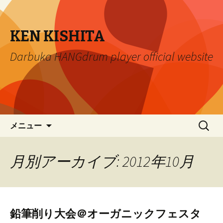
KEN KISHITA
Darbuka HANGdrum player official website
コ
検
メニュー
ン
索:
テ
ン
月別アーカイブ: 2012年10月
ツ
へ
移
動
鉛筆削り大会＠オーガニックフェスタ