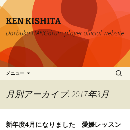
KEN KISHITA
Darbuka HANGdrum player official website
コ
検
メニュー
ン
索:
テ
ン
月別アーカイブ: 2017年3月
ツ
へ
移
動
新年度4月になりました 愛媛レッスン