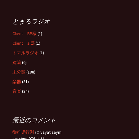
とまるラジオ
Client BP様
(1)
Client si邸
(1)
トマルラジオ
(1)
建築
(6)
未分類
(188)
楽器
(31)
音楽
(34)
最近のコメント
御稚児行列
に
vzyat zaym
srochno 976
より