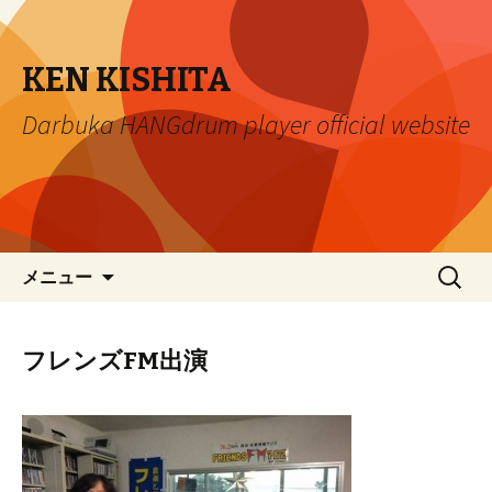
KEN KISHITA
Darbuka HANGdrum player official website
コ
検
メニュー
ン
索:
テ
ン
フレンズFM出演
ツ
へ
移
動