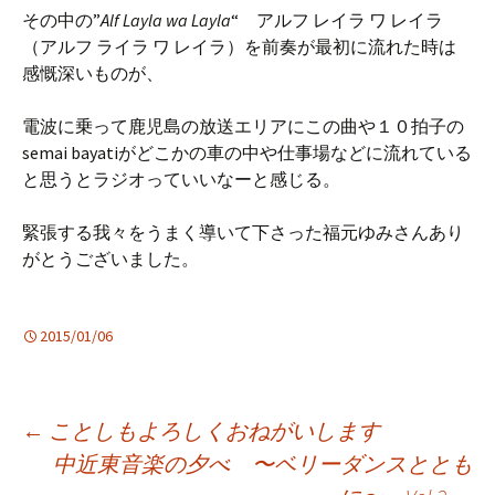
その中の”
Alf Layla wa Layla
“ アルフ レイラ ワ レイラ
（アルフ ライラ ワ レイラ）を前奏が最初に流れた時は
感慨深いものが、
電波に乗って鹿児島の放送エリアにこの曲や１０拍子の
semai bayatiがどこかの車の中や仕事場などに流れている
と思うとラジオっていいなーと感じる。
緊張する我々をうまく導いて下さった福元ゆみさんあり
がとうございました。
2015/01/06
投
←
ことしもよろしくおねがいします
中近東音楽の夕べ 〜ベリーダンスととも