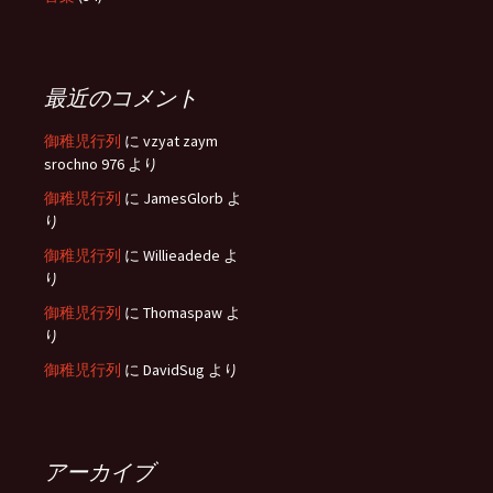
最近のコメント
御稚児行列
に
vzyat zaym
srochno 976
より
御稚児行列
に
JamesGlorb
よ
り
御稚児行列
に
Willieadede
よ
り
御稚児行列
に
Thomaspaw
よ
り
御稚児行列
に
DavidSug
より
アーカイブ