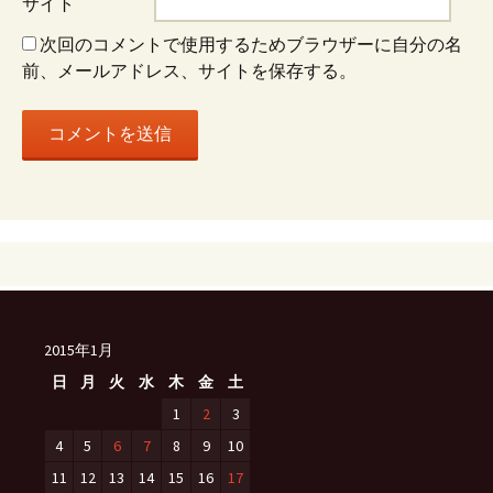
ン
サイト
次回のコメントで使用するためブラウザーに自分の名
前、メールアドレス、サイトを保存する。
2015年1月
日
月
火
水
木
金
土
1
2
3
4
5
6
7
8
9
10
11
12
13
14
15
16
17