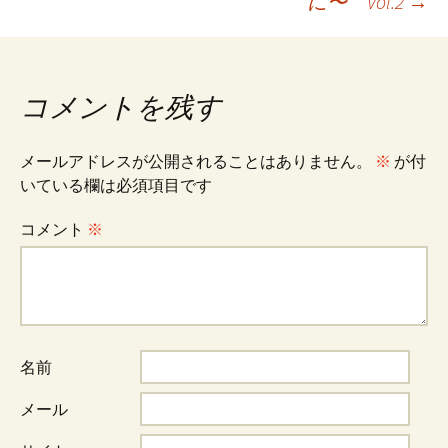
に〜 Vol.2
→
稿
ナ
コメントを残す
ビ
メールアドレスが公開されることはありません。
※
が付
いている欄は必須項目です
ゲ
コメント
※
ー
シ
名前
ョ
メール