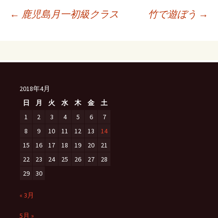
投
←
鹿児島月一初級クラス
竹で遊ぼう
→
稿
ナ
2018年4月
ビ
日
月
火
水
木
金
土
1
2
3
4
5
6
7
8
9
10
11
12
13
14
ゲ
15
16
17
18
19
20
21
22
23
24
25
26
27
28
ー
29
30
シ
« 3月
5月 »