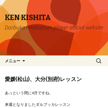
KEN KISHITA
Darbuka HANGdrum player official website
コ
検
メニュー
ン
索:
テ
ン
愛媛(松山)、大分(別府)レッスン
ツ
へ
あっという間に4月ですね、
移
動
来週となりましたダルブッカレッスン