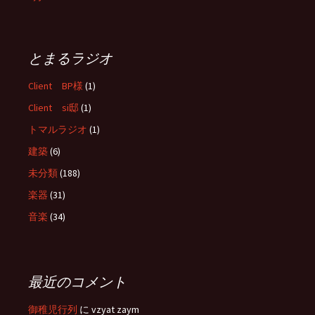
ョ
ン
とまるラジオ
Client BP様
(1)
Client si邸
(1)
トマルラジオ
(1)
建築
(6)
未分類
(188)
楽器
(31)
音楽
(34)
最近のコメント
御稚児行列
に
vzyat zaym