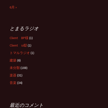
6月 »
とまるラジオ
Client BP様
(1)
Client si邸
(1)
トマルラジオ
(1)
建築
(6)
未分類
(188)
楽器
(31)
音楽
(34)
最近のコメント