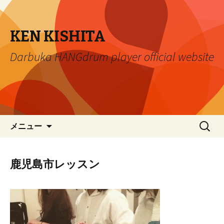
KEN KISHITA
Darbuka HANGdrum player official website
コ
検
メニュー
ン
索:
テ
ン
鹿児島市レッスン
ツ
へ
移
動