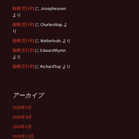
御稚児行列
に
Josepheasen
より
御稚児行列
に
CharlesWap
よ
り
御稚児行列
に
Walterloals
より
御稚児行列
に
Edwardthymn
より
御稚児行列
に
RichardTop
より
アーカイブ
2026年5月
2026年4月
2026年2月
2025年12月