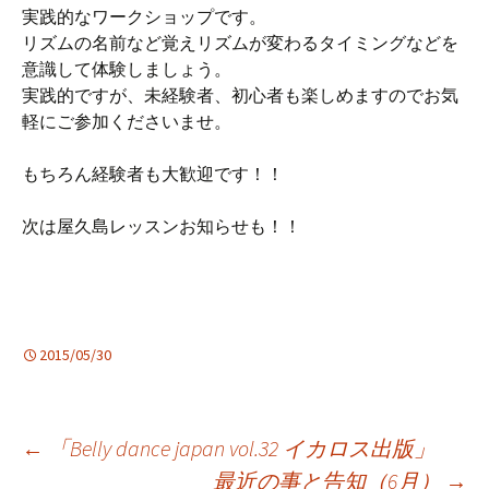
実践的なワークショップです。
リズムの名前など覚えリズムが変わるタイミングなどを
意識して体験しましょう。
実践的ですが、未経験者、初心者も楽しめますのでお気
軽にご参加くださいませ。
もちろん経験者も大歓迎です！！
次は屋久島レッスンお知らせも！！
2015/05/30
投
←
「Belly dance japan vol.32 イカロス出版」
最近の事と告知（6月）
→