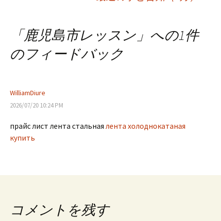
稿
「
鹿児島市レッスン
」への1件
ナ
のフィードバック
ビ
WilliamDiure
ゲ
2026/07/20 10:24 PM
прайс лист лента стальная
лента холоднокатаная
ー
купить
シ
ョ
コメントを残す