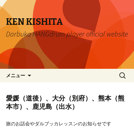
KEN KISHITA
Darbuka HANGdrum player official website
コ
検
メニュー
ン
索:
テ
ン
愛媛（道後）、大分（別府）、熊本（熊
ツ
本市）、鹿児島（出水）
へ
移
動
旅のお話会やダルブッカレッスンのお知らせです