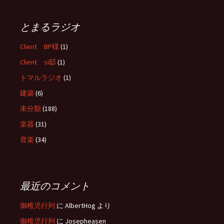
とまるラジオ
Client BP様
(1)
Client si邸
(1)
トマルラジオ
(1)
建築
(6)
未分類
(188)
楽器
(31)
音楽
(34)
最近のコメント
御稚児行列
に
AlbertHog
より
御稚児行列
に
Josepheasen