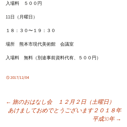
入場料 ５００円
11日（月曜日）
１８：３０〜１９：３０
場所 熊本市現代美術館 会議室
入場料 無料（別途事前資料代有、５００円）
2017/12/04
投
←
旅のおはなし会 １２月２日（土曜日）
あけましておめでとうございます２０１８年
平成30年
→
稿