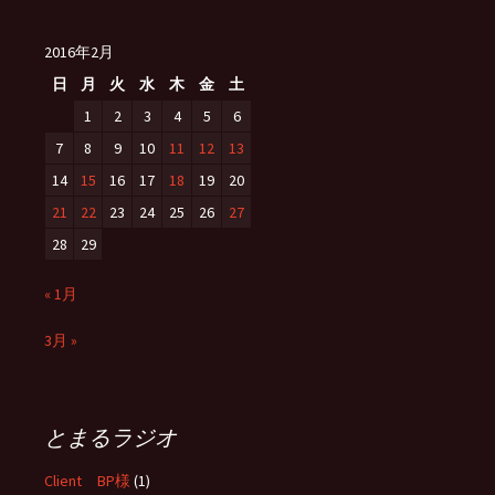
ナ
ビ
2016年2月
日
月
火
水
木
金
土
1
2
3
4
5
6
ゲ
7
8
9
10
11
12
13
14
15
16
17
18
19
20
ー
21
22
23
24
25
26
27
28
29
シ
« 1月
ョ
3月 »
ン
とまるラジオ
Client BP様
(1)