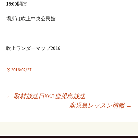
18:00開演
場所は吹上中央公民館
吹上ワンダーマップ2016
2016/02/27
投
←
取材放送日KKB鹿児島放送
鹿児島レッスン情報
→
稿