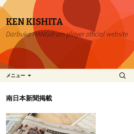
KEN KISHITA
Darbuka HANGdrum player official website
コ
検
メニュー
ン
索:
テ
ン
南日本新聞掲載
ツ
へ
移
動