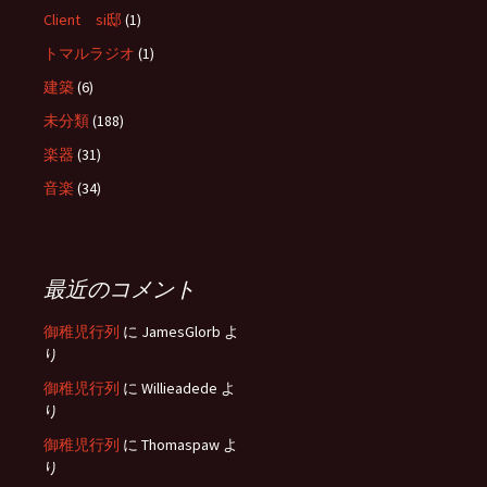
Client si邸
(1)
トマルラジオ
(1)
建築
(6)
未分類
(188)
楽器
(31)
音楽
(34)
最近のコメント
御稚児行列
に
JamesGlorb
よ
り
御稚児行列
に
Willieadede
よ
り
御稚児行列
に
Thomaspaw
よ
り