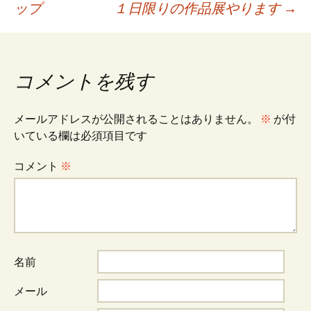
ップ
１日限りの作品展やります
→
稿
ナ
コメントを残す
ビ
メールアドレスが公開されることはありません。
※
が付
いている欄は必須項目です
ゲ
コメント
※
ー
シ
名前
ョ
メール