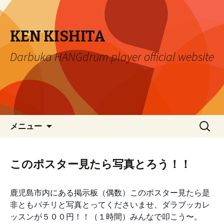
KEN KISHITA
Darbuka HANGdrum player official website
コ
検
メニュー
ン
索:
テ
ン
このポスター見たら写真とろう！！
ツ
へ
鹿児島市内にある掲示板（偶数）このポスター見たら是
移
非ともパチリと写真とってくださいませ、ダラブッカレ
動
ッスンが５００円！！（１時間）みんなで叩こう〜。