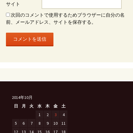
サイト
ン
次回のコメントで使用するためブラウザーに自分の名
前、メールアドレス、サイトを保存する。
2014年10月
日
月
火
水
木
金
土
1
2
3
4
5
6
7
8
9
10
11
12
13
14
15
16
17
18