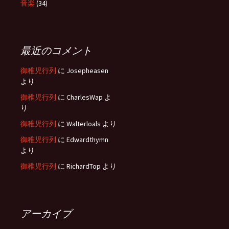
音楽
(34)
最近のコメント
御稚児行列
に
Josepheasen
より
御稚児行列
に
CharlesWap
よ
り
御稚児行列
に
Walterloals
より
御稚児行列
に
Edwardthymn
より
御稚児行列
に
RichardTop
より
アーカイブ