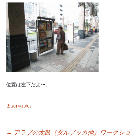
位置は左下だよ〜。
2014/10/03
投
←
アラブの太鼓（ダルブッカ他）ワークショ