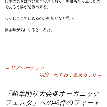
鉛筆の長さは六分目まできており、何度も削り直したの
であろう姿が想像出来る。
しかしここで止めるのが斬新だなと思う。
描き味が気になるところだ。
投
←
リノベーション
別府 わくわく温泉めぐり
→
稿
「
鉛筆削り大会＠オーガニック
ナ
フェスタ
」への48件のフィード