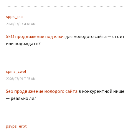
sppk_jisa
2026/07/07 4:46 AM
SEO продвижение под ключ
для молодого сайта — стоит
или подождать?
spms_zwel
2026/07/09 7:35 AM
Seo продвижение молодого сайта
в конкурентной нише
— реально ли?
psvps_erpt