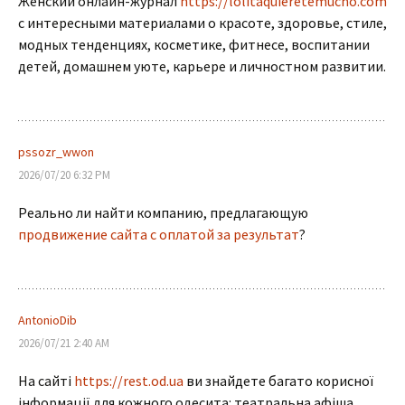
Женский онлайн-журнал
https://lolitaquieretemucho.com
с интересными материалами о красоте, здоровье, стиле,
модных тенденциях, косметике, фитнесе, воспитании
детей, домашнем уюте, карьере и личностном развитии.
pssozr_wwon
2026/07/20 6:32 PM
Реально ли найти компанию, предлагающую
продвижение сайта с оплатой за результат
?
AntonioDib
2026/07/21 2:40 AM
На сайті
https://rest.od.ua
ви знайдете багато корисної
інформації для кожного одесита: театральна афіша