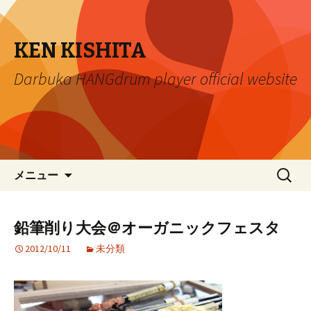
KEN KISHITA
Darbuka HANGdrum player official website
コ
検
メニュー
ン
索:
テ
ン
鉛筆削り大会＠オーガニックフェスタ
ツ
2012/10/11
未分類
へ
移
動