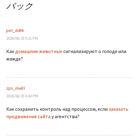
バック
ビ
ゲ
pet_ddMi
2026/06/20 5:21 PM
ー
Как
домашние животные
сигнализируют о голоде или
жажде?
シ
ョ
zps_mwEl
2026/06/20 6:43 PM
ン
Как сохранить контроль над процессом, если
заказать
продвижение сайта
у агентства?