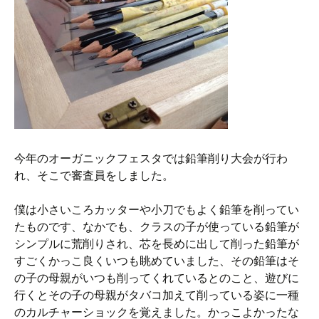
今年のオーガニックフェスタでは鉛筆削り大会が行わ
れ、そこで審査員をしました。
僕は小さいころカッターや小刀でもよく鉛筆を削ってい
たものです、なかでも、クラスの子が使っている鉛筆が
シンプルに荒削りされ、芯を長めに出して削った鉛筆が
すごくかっこ良くいつも眺めていました、その鉛筆はそ
の子の母親がいつも削ってくれているとのこと、遊びに
行くとその子の母親がタバコ加えて削っている姿に一種
のカルチャーショックを覚えました。かっこよかったな