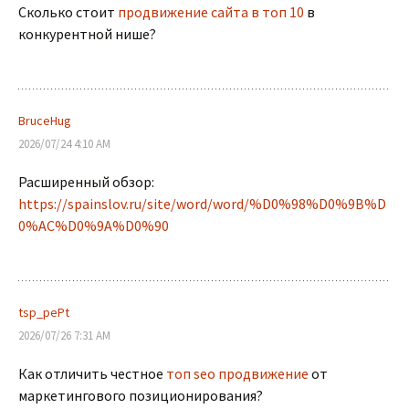
Сколько стоит
продвижение сайта в топ 10
в
конкурентной нише?
BruceHug
2026/07/24 4:10 AM
Расширенный обзор:
https://spainslov.ru/site/word/word/%D0%98%D0%9B%D
0%AC%D0%9A%D0%90
tsp_pePt
2026/07/26 7:31 AM
Как отличить честное
топ seo продвижение
от
маркетингового позиционирования?