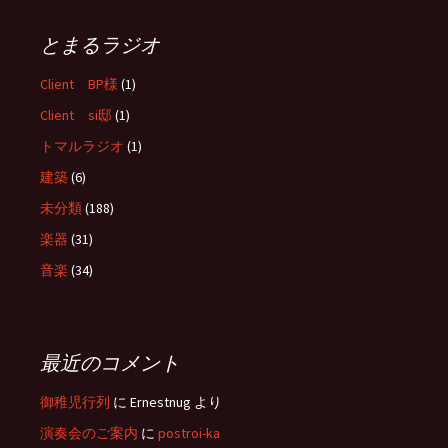
とまるラジオ
Client BP様
(1)
Client si邸
(1)
トマルラジオ
(1)
建築
(6)
未分類
(188)
楽器
(31)
音楽
(34)
最近のコメント
御稚児行列
に
Ernestnug
より
演奏会のご案内
に
postroi-ka